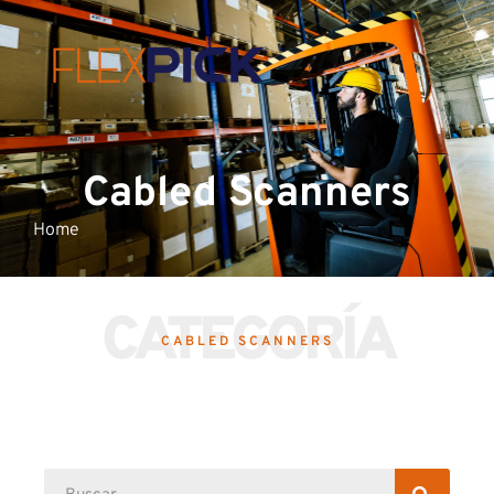
Cabled Scanners
Home
CATEGORÍA
CABLED SCANNERS